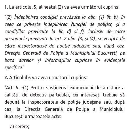
1.
La articolul 5, alineatul (2) va avea următorul cuprins:
"(2)
Îndeplinirea condiției prevăzute la alin. (1) lit. b), în
ceea ce privește îndeplinirea funcției de polițist, și a
condițiilor prevăzute la lit. d) și f), inclusiv de către
persoanele prevăzute la art. 2 alin. (3) și (4), se verifică de
către inspectoratele de poliție județene sau, după caz,
Direcția Generală de Poliție a Municipiului București, pe
baza datelor și informațiilor cuprinse în evidențele
specifice
."
2.
Articolul 6 va avea următorul cuprins:
"Art. 6. -(1) Pentru susținerea examenului de atestare a
calității de detectiv particular, cei interesați trebuie să
depună la inspectoratele de poliție județene sau, după
caz, la Direcția Generală de Poliție a Municipiului
București următoarele acte:
a) cerere;