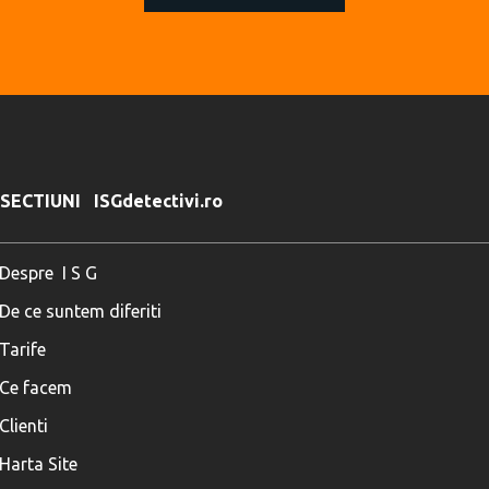
SECTIUNI ISGdetectivi.ro
Despre  I S G
De ce suntem diferiti
Tarife
Ce facem
Clienti
Harta Site